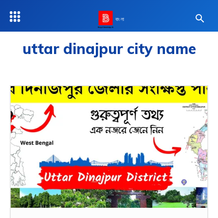
বাংলা
uttar dinajpur city name