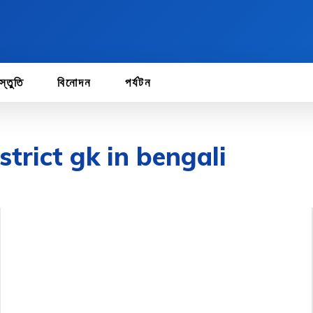
স্তুতি
বিনোদন
পর্যটন
trict gk in bengali