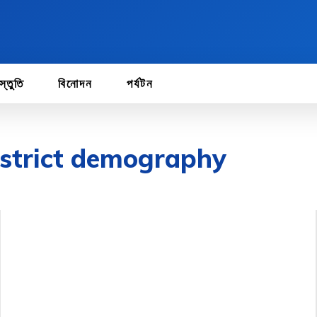
স্তুতি
বিনোদন
পর্যটন
istrict demography