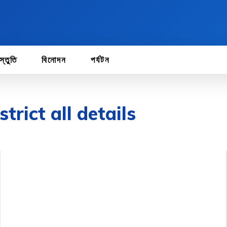
স্তুতি
বিনোদন
পর্যটন
rict all details