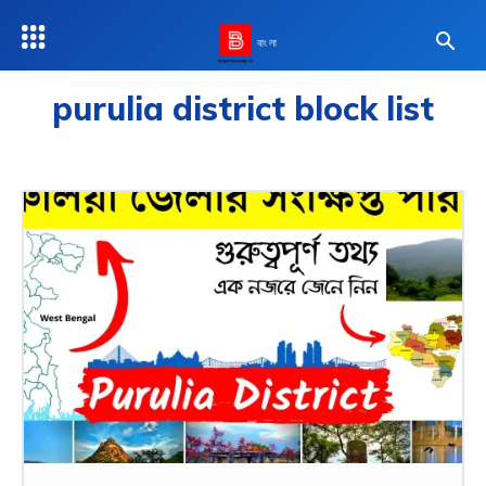
বাংলা
purulia district block list