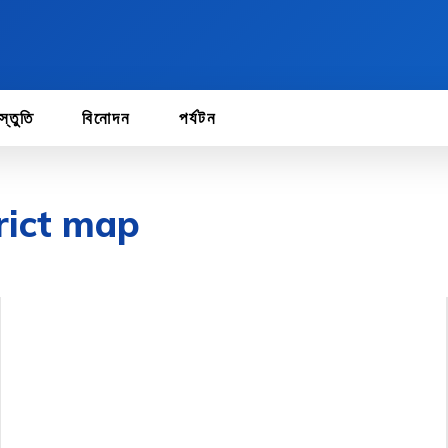
স্তুতি
বিনোদন
পর্যটন
rict map