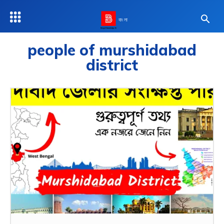
বাংলা
people of murshidabad
district