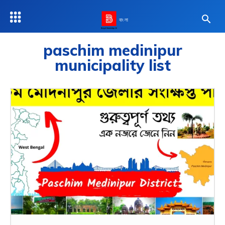
বাংলা
paschim medinipur
municipality list