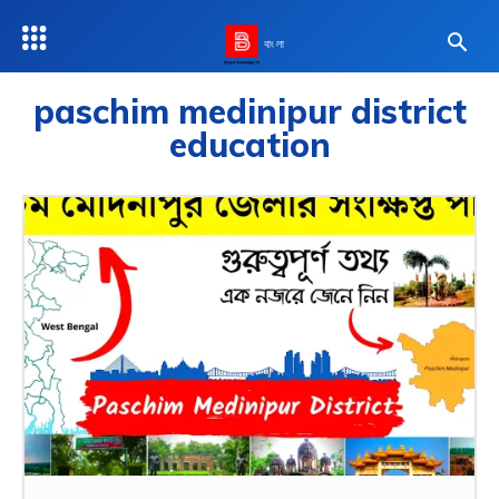
বাংলা
paschim medinipur district
education