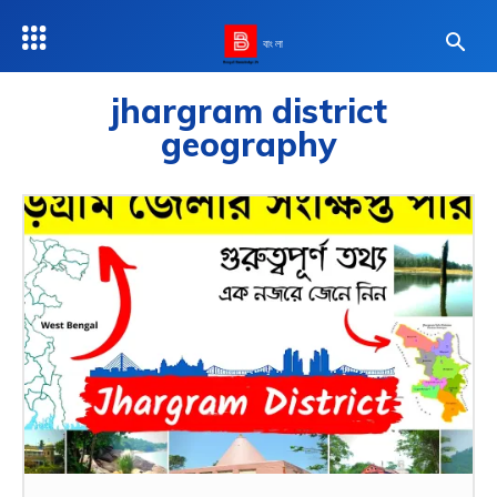
বাংলা
jhargram district
geography