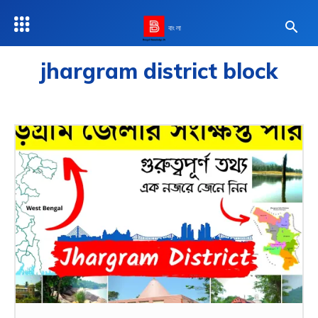
বাংলা
jhargram district block