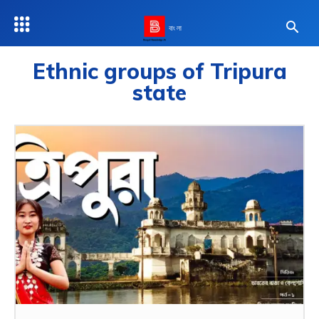
বাংলা
Ethnic groups of Tripura
state