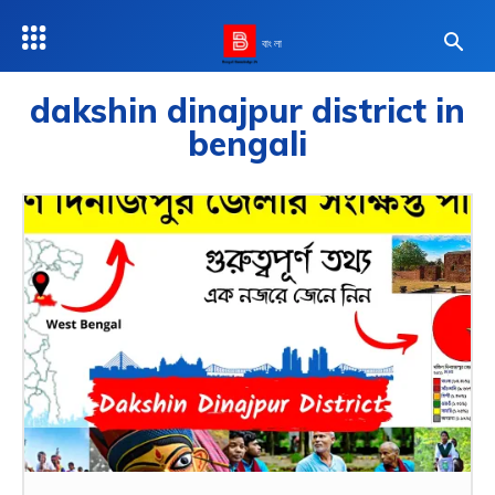
বাংলা
dakshin dinajpur district in
bengali