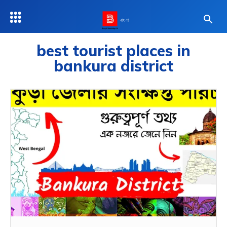
বাংলা
best tourist places in
bankura district