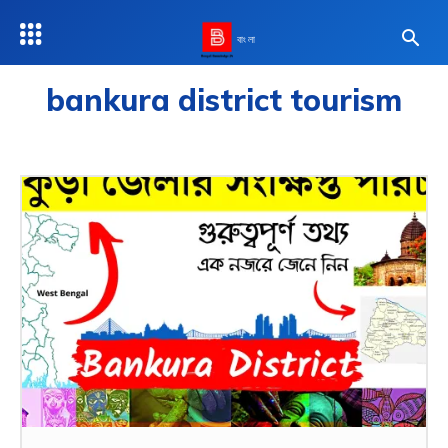
বাংলা
bankura district tourism