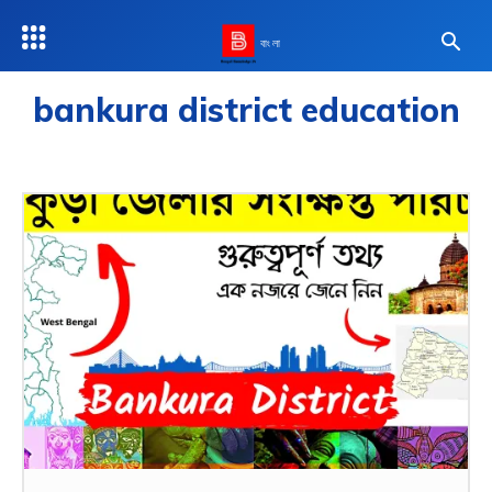
বাংলা
bankura district education