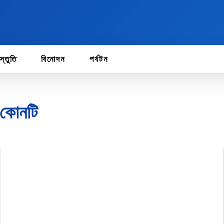
স্তুতি
বিনোদন
পর্যটন
র কোনটি