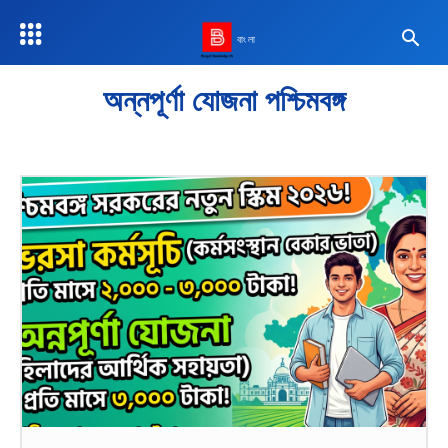
বাংলা
অন্নপূর্ণা যোজনা পশ্চিমবঙ্গ