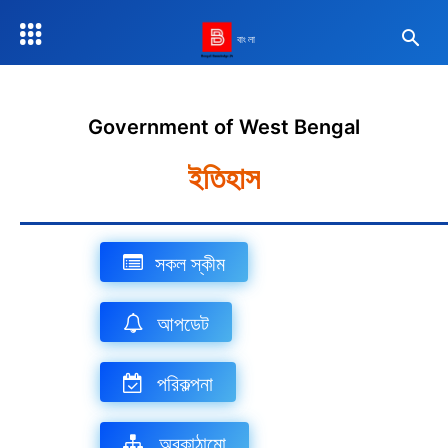
বাংলা
Government of West Bengal
ইতিহাস
সকল স্কীম
আপডেট
পরিকল্পনা
অবকাঠামো